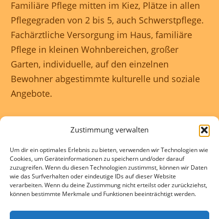
Familiäre Pflege mitten im Kiez, Plätze in allen
Pflegegraden von 2 bis 5, auch Schwerstpflege.
Fachärztliche Versorgung im Haus, familiäre
Pflege in kleinen Wohnbereichen, großer
Garten, individuelle, auf den einzelnen
Bewohner abgestimmte kulturelle und soziale
Angebote.
Unser Haus ist rollstuhlgerecht und wir
Zustimmung verwalten
gewährleisten eine 24 Stunden rundum
Um dir ein optimales Erlebnis zu bieten, verwenden wir Technologien wie
Betreuung.
Cookies, um Geräteinformationen zu speichern und/oder darauf
zuzugreifen. Wenn du diesen Technologien zustimmst, können wir Daten
wie das Surfverhalten oder eindeutige IDs auf dieser Website
Kontakte und Beratung individuell und
verarbeiten. Wenn du deine Zustimmung nicht erteilst oder zurückziehst,
können bestimmte Merkmale und Funktionen beeinträchtigt werden.
kostenlos.