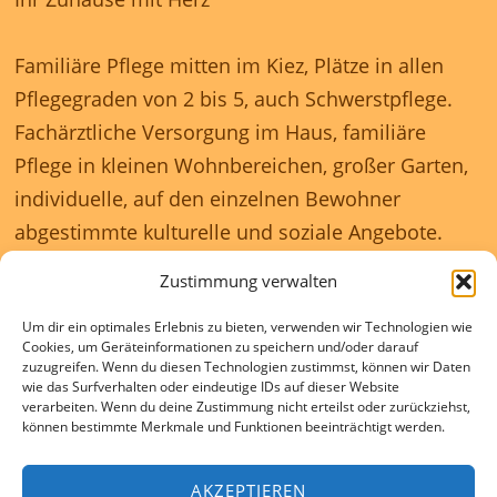
Familiäre Pflege mitten im Kiez, Plätze in allen
Pflegegraden von 2 bis 5, auch Schwerstpflege.
Fachärztliche Versorgung im Haus, familiäre
Pflege in kleinen Wohnbereichen, großer Garten,
individuelle, auf den einzelnen Bewohner
abgestimmte kulturelle und soziale Angebote.
Zustimmung verwalten
Unser Haus ist rollstuhlgerecht und wir
Um dir ein optimales Erlebnis zu bieten, verwenden wir Technologien wie
gewährleisten eine 24 Stunden rundum
Cookies, um Geräteinformationen zu speichern und/oder darauf
Betreuung.
zuzugreifen. Wenn du diesen Technologien zustimmst, können wir Daten
wie das Surfverhalten oder eindeutige IDs auf dieser Website
verarbeiten. Wenn du deine Zustimmung nicht erteilst oder zurückziehst,
können bestimmte Merkmale und Funktionen beeinträchtigt werden.
Kontakte und Beratung individuell und kostenlos.
AKZEPTIEREN