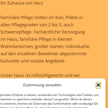
Ihr Zuhause mit Herz
Familiäre Pflege mitten im Kiez, Plätze in
allen Pflegegraden von 2 bis 5, auch
Schwerstpflege. Fachärztliche Versorgung
im Haus, familiäre Pflege in kleinen
Wohnbereichen, großer Garten, individuelle,
auf den einzelnen Bewohner abgestimmte
kulturelle und soziale Angebote.
Unser Haus ist rollstuhlgerecht und wir
gewährleisten eine 24 Stunden rundum
Zustimmung verwalten
Betreuung.
optimales Erlebnis zu bieten, verwenden wir Technologien wie Cookies, um
mationen zu speichern und/oder darauf zuzugreifen. Wenn du diesen
Kontakte und Beratung individuell und
n zustimmst, können wir Daten wie das Surfverhalten oder eindeutige IDs
Website verarbeiten. Wenn du deine Zustimmung nicht erteilst oder