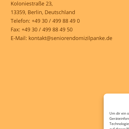
Koloniestraße 23,
13359, Berlin, Deutschland
Telefon: +49 30 / 499 88 49 0
Fax: +49 30 / 499 88 49 50
E-Mail:
kontakt@seniorendomizilpanke.de
Um dir ein 
Geräteinfor
Technologie
auf dieser 