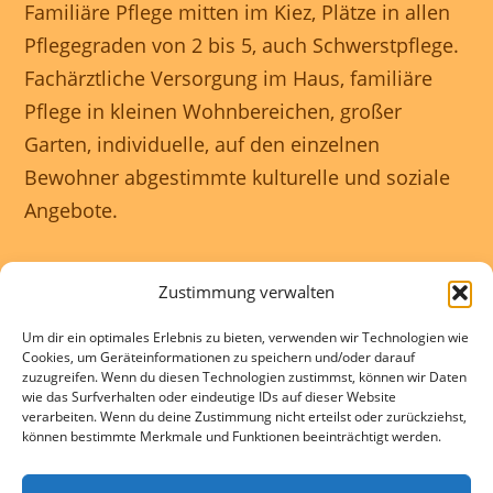
Familiäre Pflege mitten im Kiez, Plätze in allen
Pflegegraden von 2 bis 5, auch Schwerstpflege.
Fachärztliche Versorgung im Haus, familiäre
Pflege in kleinen Wohnbereichen, großer
Garten, individuelle, auf den einzelnen
Bewohner abgestimmte kulturelle und soziale
Angebote.
Unser Haus ist rollstuhlgerecht und wir
Zustimmung verwalten
gewährleisten eine 24 Stunden rundum
Um dir ein optimales Erlebnis zu bieten, verwenden wir Technologien wie
Betreuung.
Cookies, um Geräteinformationen zu speichern und/oder darauf
zuzugreifen. Wenn du diesen Technologien zustimmst, können wir Daten
wie das Surfverhalten oder eindeutige IDs auf dieser Website
Kontakte und Beratung individuell und
verarbeiten. Wenn du deine Zustimmung nicht erteilst oder zurückziehst,
können bestimmte Merkmale und Funktionen beeinträchtigt werden.
kostenlos.