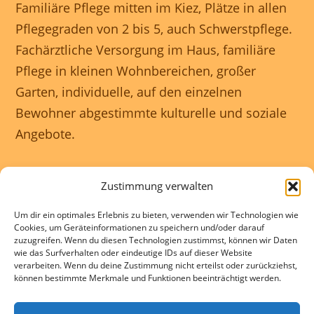
Familiäre Pflege mitten im Kiez, Plätze in allen
Pflegegraden von 2 bis 5, auch Schwerstpflege.
Fachärztliche Versorgung im Haus, familiäre
Pflege in kleinen Wohnbereichen, großer
Garten, individuelle, auf den einzelnen
Bewohner abgestimmte kulturelle und soziale
Angebote.
Unser Haus ist rollstuhlgerecht und wir
Zustimmung verwalten
gewährleisten eine 24 Stunden rundum
Um dir ein optimales Erlebnis zu bieten, verwenden wir Technologien wie
Betreuung.
Cookies, um Geräteinformationen zu speichern und/oder darauf
zuzugreifen. Wenn du diesen Technologien zustimmst, können wir Daten
wie das Surfverhalten oder eindeutige IDs auf dieser Website
Kontakte und Beratung individuell und
verarbeiten. Wenn du deine Zustimmung nicht erteilst oder zurückziehst,
können bestimmte Merkmale und Funktionen beeinträchtigt werden.
kostenlos.