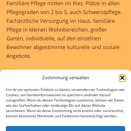
Familiäre Pflege mitten im Kiez, Plätze in allen
Pflegegraden von 2 bis 5, auch Schwerstpflege.
Fachärztliche Versorgung im Haus, familiäre
Pflege in kleinen Wohnbereichen, großer
Garten, individuelle, auf den einzelnen
Bewohner abgestimmte kulturelle und soziale
Angebote.
Unser Haus ist rollstuhlgerecht und wir
Zustimmung verwalten
gewährleisten eine 24 Stunden rundum
Um dir ein optimales Erlebnis zu bieten, verwenden wir Technologien wie
Betreuung.
Cookies, um Geräteinformationen zu speichern und/oder darauf
zuzugreifen. Wenn du diesen Technologien zustimmst, können wir Daten
wie das Surfverhalten oder eindeutige IDs auf dieser Website
Kontakte und Beratung individuell und
verarbeiten. Wenn du deine Zustimmung nicht erteilst oder zurückziehst,
können bestimmte Merkmale und Funktionen beeinträchtigt werden.
kostenlos.