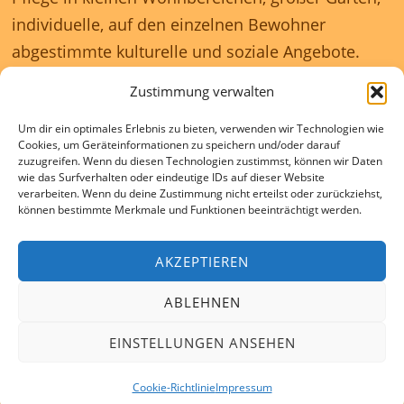
individuelle, auf den einzelnen Bewohner
abgestimmte kulturelle und soziale Angebote.
Zustimmung verwalten
Unser Haus ist rollstuhlgerecht und wir
Um dir ein optimales Erlebnis zu bieten, verwenden wir Technologien wie
gewährleisten eine 24 Stunden rundum
Cookies, um Geräteinformationen zu speichern und/oder darauf
Betreuung.
zuzugreifen. Wenn du diesen Technologien zustimmst, können wir Daten
wie das Surfverhalten oder eindeutige IDs auf dieser Website
verarbeiten. Wenn du deine Zustimmung nicht erteilst oder zurückziehst,
können bestimmte Merkmale und Funktionen beeinträchtigt werden.
Kontakte und Beratung individuell und kostenlos.
AKZEPTIEREN
ABLEHNEN
© COPYRIGHT 2025 SENIORENDOMIZIL AN DER PANKE |
IMPRESSUM
|
COOKIE-RICHTLINIE (EU)
EINSTELLUNGEN ANSEHEN
Cookie-Richtlinie
Impressum