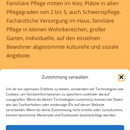
Familiäre Pflege mitten im Kiez, Plätze in allen
Pflegegraden von 2 bis 5, auch Schwerstpflege.
Fachärztliche Versorgung im Haus, familiäre
Pflege in kleinen Wohnbereichen, großer
Garten, individuelle, auf den einzelnen
Bewohner abgestimmte kulturelle und soziale
Angebote.
Unser Haus ist rollstuhlgerecht und wir
Zustimmung verwalten
gewährleisten eine 24 Stunden rundum
Um dir ein optimales Erlebnis zu bieten, verwenden wir Technologien wie
Betreuung.
Cookies, um Geräteinformationen zu speichern und/oder darauf
zuzugreifen. Wenn du diesen Technologien zustimmst, können wir Daten
wie das Surfverhalten oder eindeutige IDs auf dieser Website
Kontakte und Beratung individuell und
verarbeiten. Wenn du deine Zustimmung nicht erteilst oder zurückziehst,
können bestimmte Merkmale und Funktionen beeinträchtigt werden.
kostenlos.