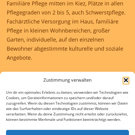
Familiäre Pflege mitten im Kiez, Plätze in allen
Pflegegraden von 2 bis 5, auch Schwerstpflege.
Fachärztliche Versorgung im Haus, familiäre
Pflege in kleinen Wohnbereichen, großer
Garten, individuelle, auf den einzelnen
Bewohner abgestimmte kulturelle und soziale
Angebote.
Unser Haus ist rollstuhlgerecht und wir
Zustimmung verwalten
gewährleisten eine 24 Stunden rundum
Um dir ein optimales Erlebnis zu bieten, verwenden wir Technologien wie
Betreuung.
Cookies, um Geräteinformationen zu speichern und/oder darauf
zuzugreifen. Wenn du diesen Technologien zustimmst, können wir Daten
wie das Surfverhalten oder eindeutige IDs auf dieser Website
Kontakte und Beratung individuell und
verarbeiten. Wenn du deine Zustimmung nicht erteilst oder zurückziehst,
können bestimmte Merkmale und Funktionen beeinträchtigt werden.
kostenlos.