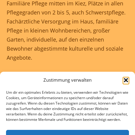
Familiäre Pflege mitten im Kiez, Plätze in allen
Pflegegraden von 2 bis 5, auch Schwerstpflege.
Fachärztliche Versorgung im Haus, familiäre
Pflege in kleinen Wohnbereichen, großer
Garten, individuelle, auf den einzelnen
Bewohner abgestimmte kulturelle und soziale
Angebote.
Unser Haus ist rollstuhlgerecht und wir
Zustimmung verwalten
gewährleisten eine 24 Stunden rundum
Um dir ein optimales Erlebnis zu bieten, verwenden wir Technologien wie
Betreuung.
Cookies, um Geräteinformationen zu speichern und/oder darauf
zuzugreifen. Wenn du diesen Technologien zustimmst, können wir Daten
wie das Surfverhalten oder eindeutige IDs auf dieser Website
Kontakte und Beratung individuell und
verarbeiten. Wenn du deine Zustimmung nicht erteilst oder zurückziehst,
können bestimmte Merkmale und Funktionen beeinträchtigt werden.
kostenlos.