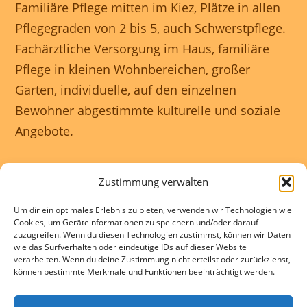
Familiäre Pflege mitten im Kiez, Plätze in allen
Pflegegraden von 2 bis 5, auch Schwerstpflege.
Fachärztliche Versorgung im Haus, familiäre
Pflege in kleinen Wohnbereichen, großer
Garten, individuelle, auf den einzelnen
Bewohner abgestimmte kulturelle und soziale
Angebote.
Unser Haus ist rollstuhlgerecht und wir
Zustimmung verwalten
gewährleisten eine 24 Stunden rundum
Um dir ein optimales Erlebnis zu bieten, verwenden wir Technologien wie
Betreuung.
Cookies, um Geräteinformationen zu speichern und/oder darauf
zuzugreifen. Wenn du diesen Technologien zustimmst, können wir Daten
wie das Surfverhalten oder eindeutige IDs auf dieser Website
Kontakte und Beratung individuell und
verarbeiten. Wenn du deine Zustimmung nicht erteilst oder zurückziehst,
können bestimmte Merkmale und Funktionen beeinträchtigt werden.
kostenlos.