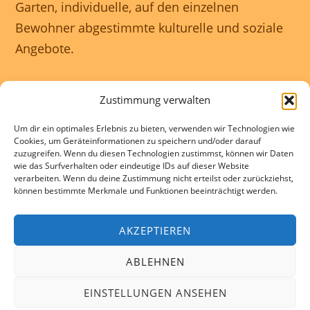
Garten, individuelle, auf den einzelnen
Bewohner abgestimmte kulturelle und soziale
Angebote.
Unser Haus ist rollstuhlgerecht und wir
Zustimmung verwalten
gewährleisten eine 24 Stunden rundum
Um dir ein optimales Erlebnis zu bieten, verwenden wir Technologien wie
Betreuung.
Cookies, um Geräteinformationen zu speichern und/oder darauf
zuzugreifen. Wenn du diesen Technologien zustimmst, können wir Daten
wie das Surfverhalten oder eindeutige IDs auf dieser Website
Kontakte und Beratung individuell und
verarbeiten. Wenn du deine Zustimmung nicht erteilst oder zurückziehst,
können bestimmte Merkmale und Funktionen beeinträchtigt werden.
kostenlos.
AKZEPTIEREN
ABLEHNEN
© COPYRIGHT 2025 SENIORENDOMIZIL AN DER PANKE |
IMPRESSUM
|
COOKIE-RICHTLINIE (EU)
EINSTELLUNGEN ANSEHEN