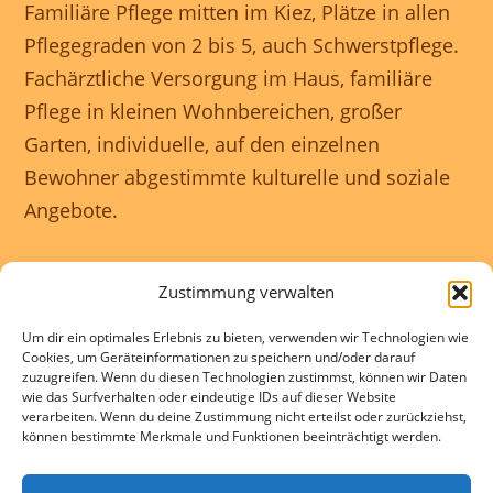
Familiäre Pflege mitten im Kiez, Plätze in allen
Pflegegraden von 2 bis 5, auch Schwerstpflege.
Fachärztliche Versorgung im Haus, familiäre
Pflege in kleinen Wohnbereichen, großer
Garten, individuelle, auf den einzelnen
Bewohner abgestimmte kulturelle und soziale
Angebote.
Unser Haus ist rollstuhlgerecht und wir
Zustimmung verwalten
gewährleisten eine 24 Stunden rundum
Um dir ein optimales Erlebnis zu bieten, verwenden wir Technologien wie
Betreuung.
Cookies, um Geräteinformationen zu speichern und/oder darauf
zuzugreifen. Wenn du diesen Technologien zustimmst, können wir Daten
wie das Surfverhalten oder eindeutige IDs auf dieser Website
Kontakte und Beratung individuell und
verarbeiten. Wenn du deine Zustimmung nicht erteilst oder zurückziehst,
können bestimmte Merkmale und Funktionen beeinträchtigt werden.
kostenlos.