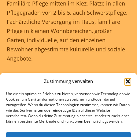
Familiäre Pflege mitten im Kiez, Plätze in allen
Pflegegraden von 2 bis 5, auch Schwerstpflege.
Fachärztliche Versorgung im Haus, familiäre
Pflege in kleinen Wohnbereichen, großer
Garten, individuelle, auf den einzelnen
Bewohner abgestimmte kulturelle und soziale
Angebote.
Unser Haus ist rollstuhlgerecht und wir
Zustimmung verwalten
gewährleisten eine 24 Stunden rundum
Um dir ein optimales Erlebnis zu bieten, verwenden wir Technologien wie
Betreuung.
Cookies, um Geräteinformationen zu speichern und/oder darauf
zuzugreifen. Wenn du diesen Technologien zustimmst, können wir Daten
wie das Surfverhalten oder eindeutige IDs auf dieser Website
Kontakte und Beratung individuell und
verarbeiten. Wenn du deine Zustimmung nicht erteilst oder zurückziehst,
können bestimmte Merkmale und Funktionen beeinträchtigt werden.
kostenlos.