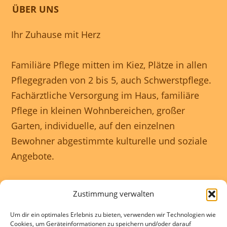
ÜBER UNS
Ihr Zuhause mit Herz
Familiäre Pflege mitten im Kiez, Plätze in allen
Pflegegraden von 2 bis 5, auch Schwerstpflege.
Fachärztliche Versorgung im Haus, familiäre
Pflege in kleinen Wohnbereichen, großer
Garten, individuelle, auf den einzelnen
Bewohner abgestimmte kulturelle und soziale
Angebote.
Unser Haus ist rollstuhlgerecht und wir
Zustimmung verwalten
gewährleisten eine 24 Stunden rundum
Um dir ein optimales Erlebnis zu bieten, verwenden wir Technologien wie
Betreuung.
Cookies, um Geräteinformationen zu speichern und/oder darauf