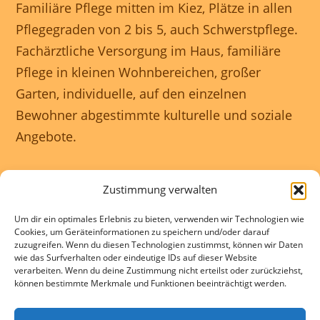
Familiäre Pflege mitten im Kiez, Plätze in allen
Pflegegraden von 2 bis 5, auch Schwerstpflege.
Fachärztliche Versorgung im Haus, familiäre
Pflege in kleinen Wohnbereichen, großer
Garten, individuelle, auf den einzelnen
Bewohner abgestimmte kulturelle und soziale
Angebote.
Unser Haus ist rollstuhlgerecht und wir
Zustimmung verwalten
gewährleisten eine 24 Stunden rundum
Um dir ein optimales Erlebnis zu bieten, verwenden wir Technologien wie
Betreuung.
Cookies, um Geräteinformationen zu speichern und/oder darauf
zuzugreifen. Wenn du diesen Technologien zustimmst, können wir Daten
wie das Surfverhalten oder eindeutige IDs auf dieser Website
Kontakte und Beratung individuell und
verarbeiten. Wenn du deine Zustimmung nicht erteilst oder zurückziehst,
können bestimmte Merkmale und Funktionen beeinträchtigt werden.
kostenlos.