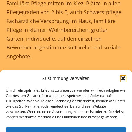
Familiäre Pflege mitten im Kiez, Plätze in allen
Pflegegraden von 2 bis 5, auch Schwerstpflege.
Fachärztliche Versorgung im Haus, familiäre
Pflege in kleinen Wohnbereichen, großer
Garten, individuelle, auf den einzelnen
Bewohner abgestimmte kulturelle und soziale
Angebote.
Unser Haus ist rollstuhlgerecht und wir
Zustimmung verwalten
gewährleisten eine 24 Stunden rundum
Um dir ein optimales Erlebnis zu bieten, verwenden wir Technologien wie
Betreuung.
Cookies, um Geräteinformationen zu speichern und/oder darauf
zuzugreifen. Wenn du diesen Technologien zustimmst, können wir Daten
wie das Surfverhalten oder eindeutige IDs auf dieser Website
Kontakte und Beratung individuell und
verarbeiten. Wenn du deine Zustimmung nicht erteilst oder zurückziehst,
können bestimmte Merkmale und Funktionen beeinträchtigt werden.
kostenlos.